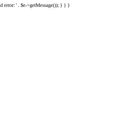
d error: ' . $e->getMessage()); } } }