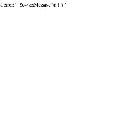
d error: ' . $e->getMessage()); } } }