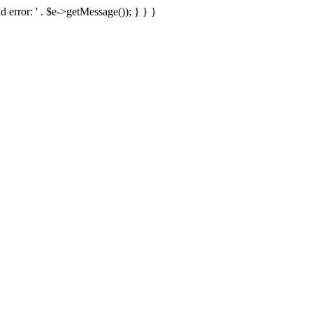
d error: ' . $e->getMessage()); } } }