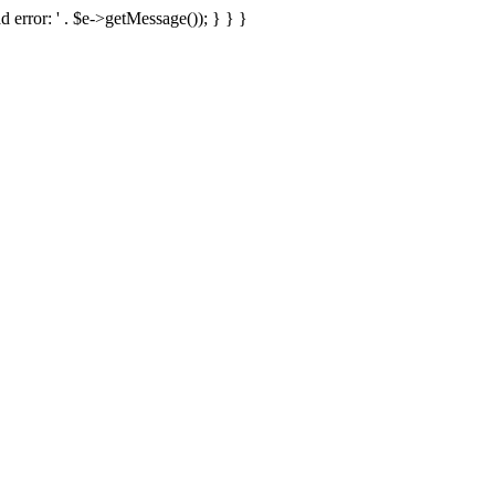
d error: ' . $e->getMessage()); } } }