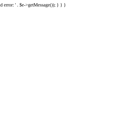
d error: ' . $e->getMessage()); } } }